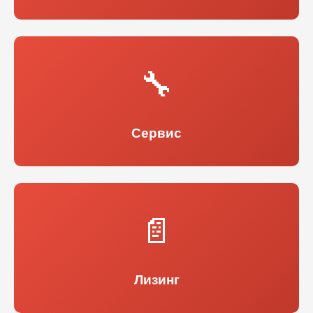
🔧
Сервис
📄
Лизинг